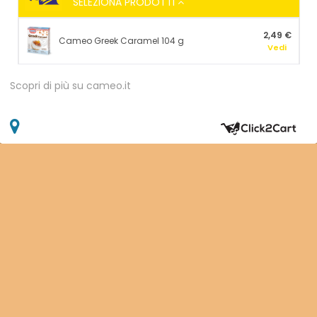
SELEZIONA PRODOTTI
Caramel
Cam
104
g
Gree
2,49 €
Cameo Greek Caramel 104 g
Vedi
Cara
104
Scopri di più su cameo.it
g
Apri
la
finestra
di
dialogo
per
la
modifica
del
codice
postale