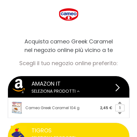
Acquista cameo Greek Caramel
nel negozio online più vicino a te
Scegli il tuo negozio online preferito:
AMAZON IT
SELEZIONA PRODOTTI
Cameo Greek Caramel 104 g
2,45 €
Add
Subtr
quantity
to
quant
Cameo
TIGROS
to
Greek