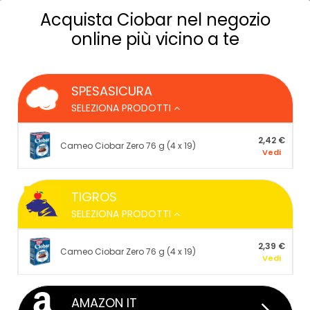
Acquista Ciobar nel negozio
online più vicino a te
SPESASICURA
SELEZIONA PRODOTTI
2,42 €
Cameo Ciobar Zero 76 g (4 x 19)
Vedi
TIGROS
SELEZIONA PRODOTTI
2,39 €
Cameo Ciobar Zero 76 g (4 x 19)
Vedi
AMAZON IT